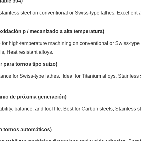
dable 304)
stainless steel on conventional or Swiss-type lathes. Excellent
 oxidación p / mecanizado a alta temperatura)
 for high-temperature machining on conventional or Swiss-type la
s, Heat resistant alloys.
or para tornos tipo suizo)
tance for Swiss-type lathes. Ideal for Titanium alloys, Stainless 
itanio de próxima generación)
ility, balance, and tool life. Best for Carbon steels, Stainless st
a tornos automáticos)