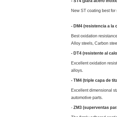
- ST4 (para acero inoxi
New ST coating best for 
- DM4 (resistencia a la
Best oxidation resistance
Alloy steels, Carbon steel
- DT4 (resistente al cal
Excellent oxidation resis
alloys.
- TM4 (triple capa de t
Excellent dimensional stab
automotive parts.
-
ZM3 (superventas par