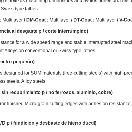
ng stabilizes machining dimensions and avoids adhesion. Best for
 Swiss-type lathes.
:
Multilayer
/ DM-Coat :
Multilayer
/ DT-Coat :
Multilayer
/ V-Coa
encia al desgaste p / corte interrumpido)
tance for a wide speed range and stable interrupted steel machi
ant Alloys on conventional or Swiss-type lathes.
ámetro pequeño)
 designed for SUM materials (free-cutting steels) with high-pr
ss steels, Alloy steels.
sin recubrimiento p / no ferrosos, aluminio, cobre)
ror-finished Micro-grain cutting edges with adhesion resistance.
D p / fundición y desbaste de hierro dúctil)