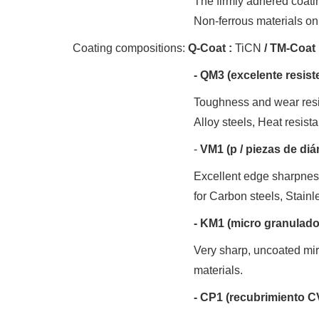
The firmly adhered coati
Non-ferrous materials on
Coating compositions:
Q-Coat :
TiCN
/ TM-Coat 
- QM3 (excelente resist
Toughness and wear resis
Alloy steels, Heat resist
-
VM1 (p / piezas de di
Excellent edge sharpness
for Carbon steels, Stainle
- KM1 (micro granulado 
Very sharp, uncoated mir
materials.
- CP1 (recubrimiento CV