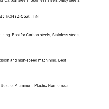
 Carbon steels, Stainless steels, Alloy steels,
t :
TiCN
/ Z-Coat :
TiN
ning. Bost for Carbon steels, Stainless steels,
ecision and high-speed machining. Best
 Best for Aluminum, Plastic, Non-ferrous