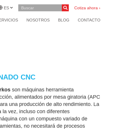
ES
Cotiza ahora ›
ERVICIOS
NOSOTROS
BLOG
CONTACTO
INADO CNC
orkos
son máquinas herramienta
ucción, alimentados por mesa giratoria (APC
 para una producción de alto rendimiento. La
la vez, incluso con diferentes
 máquina con un compuesto variado de
ramientas, no necesitará de procesos