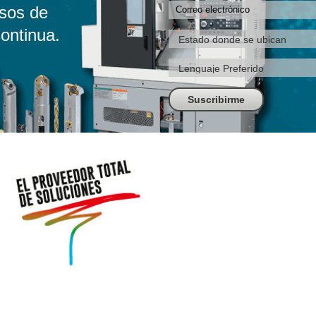
sos de
ontinua.