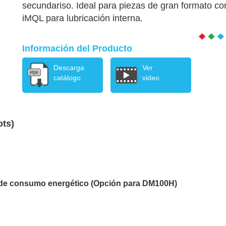
secundariso. Ideal para piezas de gran formato c
iMQL para lubricación interna.
Información del Producto
Descarga
Ver
catálogo
video
ots)
 de consumo energético (Opción para DM100H)