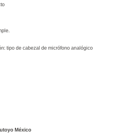
cto
mple.
ión: tipo de cabezal de micrófono analógico
tutoyo México