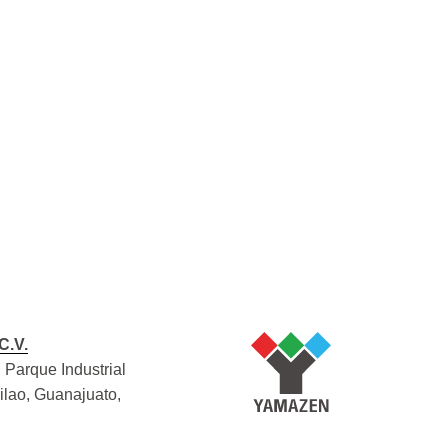
C.V.
 Parque Industrial
Silao, Guanajuato,