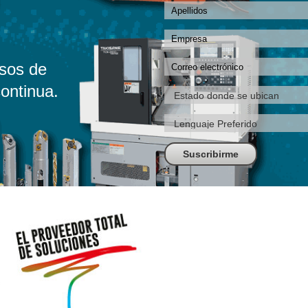
sos de
ontinua.