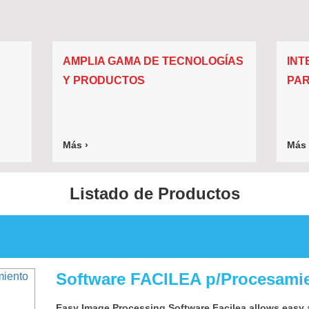
AMPLIA GAMA DE TECNOLOGÍAS
INT
Y PRODUCTOS
PAR
Más ›
Más 
Listado de Productos
Software FACILEA p/Procesami
Easy Image Processing Software Facilea allows easy