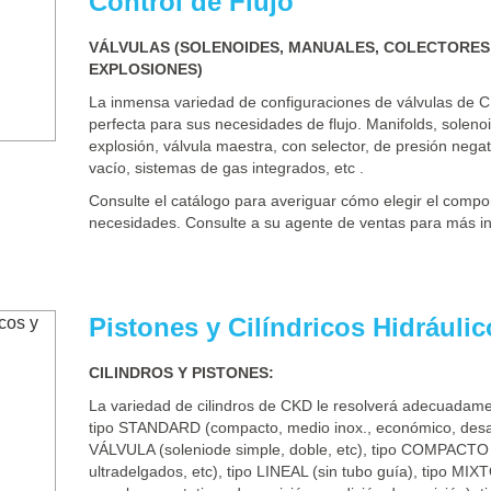
Control de Flujo
VÁLVULAS (SOLENOIDES, MANUALES, COLECTORES,
EXPLOSIONES)
La inmensa variedad de configuraciones de válvulas de C
perfecta para sus necesidades de flujo. Manifolds, solenoi
explosión, válvula maestra, con selector, de presión negat
vacío, sistemas de gas integrados, etc .
Consulte el catálogo para averiguar cómo elegir el comp
necesidades. Consulte a su agente de ventas para más i
Pistones y Cilíndricos Hidráuli
CILINDROS Y PISTONES:
La variedad de cilindros de CKD le resolverá adecuadam
tipo STANDARD (compacto, medio inox., económico, desar
VÁLVULA (soleniode simple, doble, etc), tipo COMPACTO (
ultradelgados, etc), tipo LINEAL (sin tubo guía), tipo M