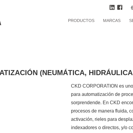
PRODUCTOS
MARCAS
S
TIZACIÓN (NEUMÁTICA, HIDRÁULICA
CKD CORPORATION es uno de 
para automatización de proc
sorprendende. En CKD encontr
procesos de manera fluida, co
activación, rieles para despl
indexadores o directos, y/o c