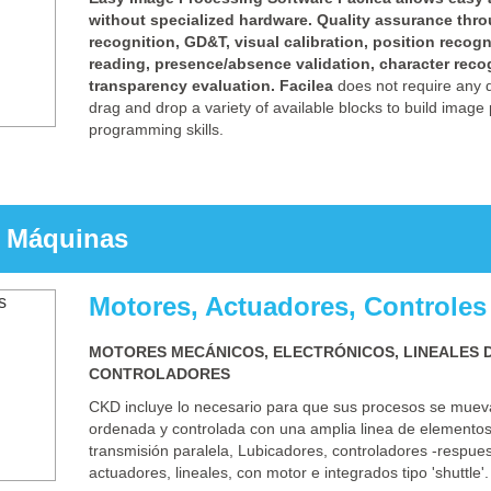
without specialized hardware. Quality assurance thro
recognition, GD&T, visual calibration, position recog
reading, presence/absence validation, character reco
transparency evaluation.
Facilea
does not require any di
drag and drop a variety of available blocks to build image
programming skills.
 Máquinas
Motores, Actuadores, Controles
MOTORES MECÁNICOS, ELECTRÓNICOS, LINEALES D
CONTROLADORES
CKD incluye lo necesario para que sus procesos se muev
ordenada y controlada con una amplia linea de elemento
transmisión paralela, Lubicadores, controladores -respuest
actuadores, lineales, con motor e integrados tipo 'shuttle'.